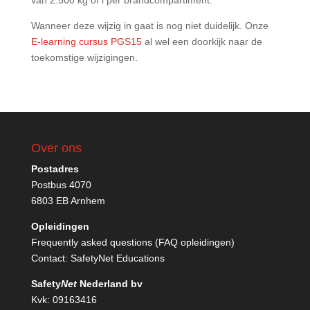
van 2.500 kg of l per brandcompartiment.
Wanneer deze wijzig in gaat is nog niet duidelijk. Onze
E-learning cursus PGS15
al wel een doorkijk naar de
toekomstige wijzigingen.
Over ons
Postadres
Postbus 4070
6803 EB Arnhem
Opleidingen
Frequently asked questions (FAQ opleidingen)
Contact:
SafetyNet Educations
Safety
Net
Nederland bv
Kvk: 09163416