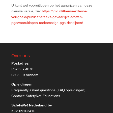
U kunt wel vooruitlopen op het aanwijzen van deze
nieuwe versie, zie:
https://iplo.nl/thema/externe-
veiligheid/publicatiereeks-gevaarlijke-stoffen-
pgs/vooruitlopen-toekomstige-pgs-richtlijnen/
Over ons
Postadres
Postbus 4070
6803 EB Arnhem
Opleidingen
Frequently asked questions (FAQ opleidingen)
Contact:
SafetyNet Educations
Safety
Net
Nederland bv
Kvk: 09163416