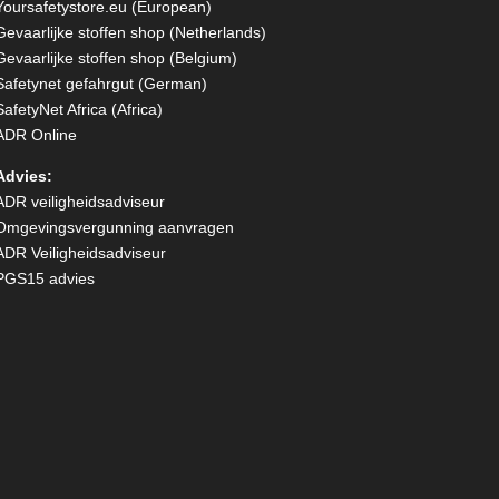
Yoursafetystore.eu (European)
Gevaarlijke stoffen shop (Netherlands)
Gevaarlijke stoffen shop (Belgium)
Safetynet gefahrgut
(German)
SafetyNet Africa
(Africa)
ADR Online
Advies:
ADR veiligheidsadviseur
Omgevingsvergunning aanvragen
ADR Veiligheidsadviseur
PGS15 advies